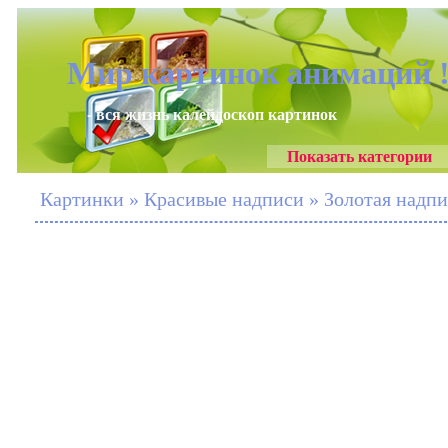
Мир картинок анимаций 
- вся жизнь калейдоскоп картинок
Показать категории
Картинки » Красивые надписи » Золотая надпи