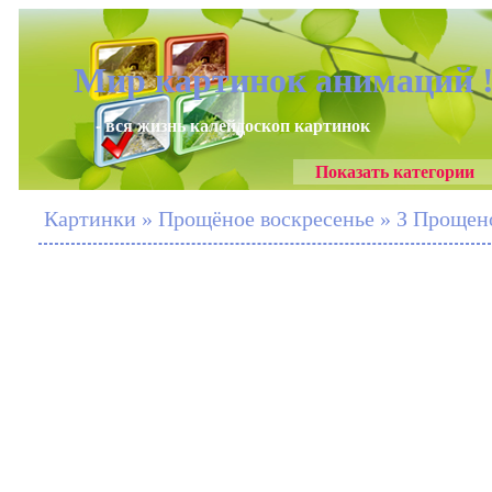
Мир картинок анимаций 
- вся жизнь калейдоскоп картинок
Показать категории
Картинки » Прощёное воскресенье » З Прощен