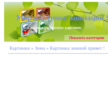
Мир картинок анимаций 
- вся жизнь калейдоскоп картинок
Показать категории
Картинки » Зима » Картинка зимний привет !