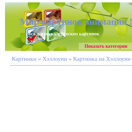
Мир картинок анимаций 
- вся жизнь калейдоскоп картинок
Показать категории
Картинки » Хэллоуин » Картинка на Хэллоуин