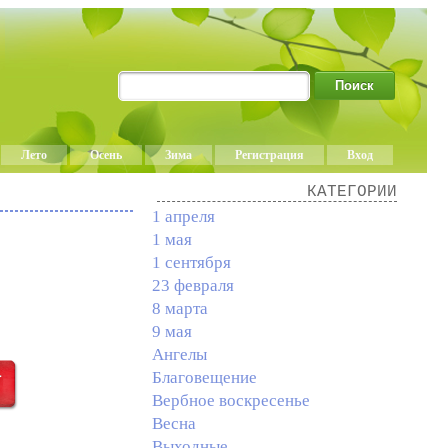
Лето
Осень
Зима
Регистрация
Вход
КАТЕГОРИИ
1 апреля
1 мая
1 сентября
23 февраля
8 марта
9 мая
Ангелы
Благовещение
Вербное воскресенье
Весна
Выходные