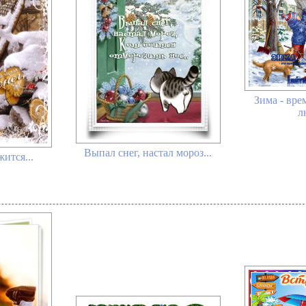
Зима - врем
л
Выпал снег, настал мороз...
ится...