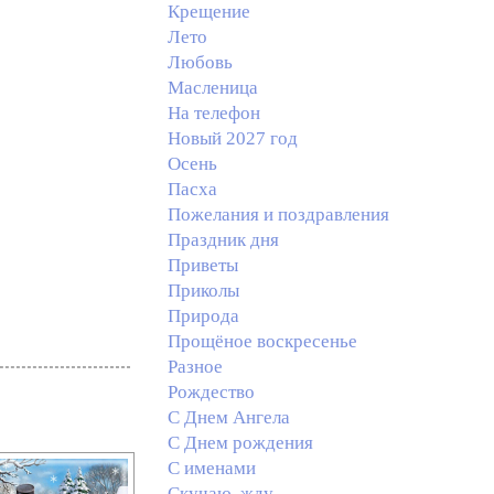
Крещение
Лето
Любовь
Масленица
На телефон
Новый 2027 год
Осень
Пасха
Пожелания и поздравления
Праздник дня
Приветы
Приколы
Природа
Прощёное воскресенье
Разное
Рождество
С Днем Ангела
С Днем рождения
С именами
Скучаю, жду