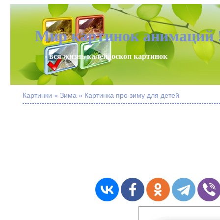
Мир картинок анимаций 
- вся жизнь калейдоскоп картинок
Картинки » Зима » Картинка про зиму для детей