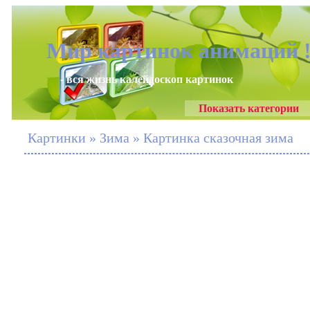
Мир картинок анимаций 
- вся жизнь калейдоскоп картинок
Показать категории
Картинки » Зима » Картинка сказочная зима