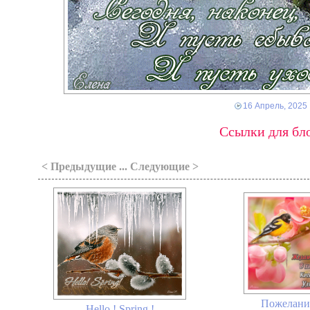
16 Апрель, 2025
Ссылки для бло
< Предыдущие ... Следующие >
Пожелание
Hello ! Spring !