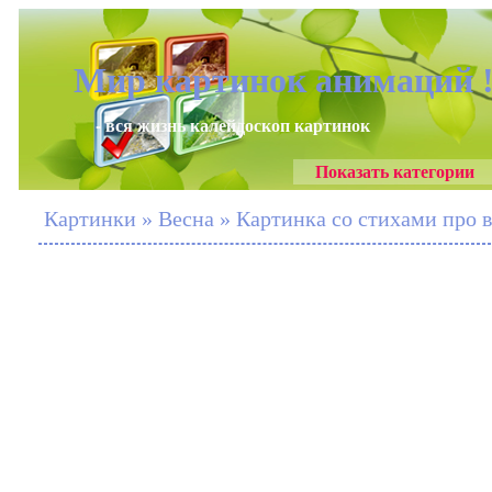
Мир картинок анимаций 
- вся жизнь калейдоскоп картинок
Показать категории
Картинки » Весна » Картинка со стихами про 