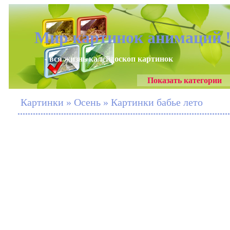
Мир картинок анимаций 
- вся жизнь калейдоскоп картинок
Показать категории
Картинки » Осень » Картинки бабье лето