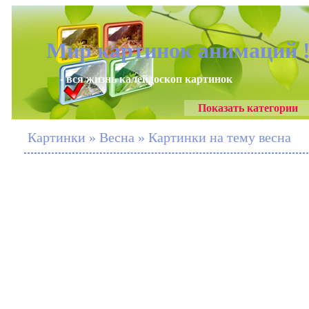
Мир картинок анимаций 
- вся жизнь калейдоскоп картинок
Показать категории
Картинки » Весна » Картинки на тему весна