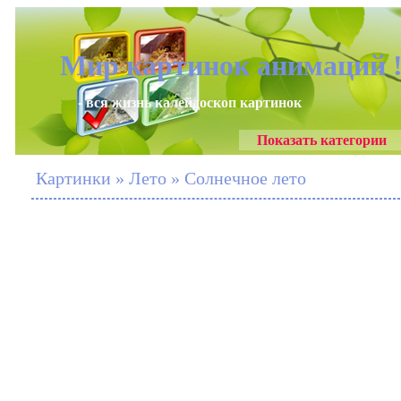
Мир картинок анимаций 
- вся жизнь калейдоскоп картинок
Показать категории
Картинки » Лето » Солнечное лето