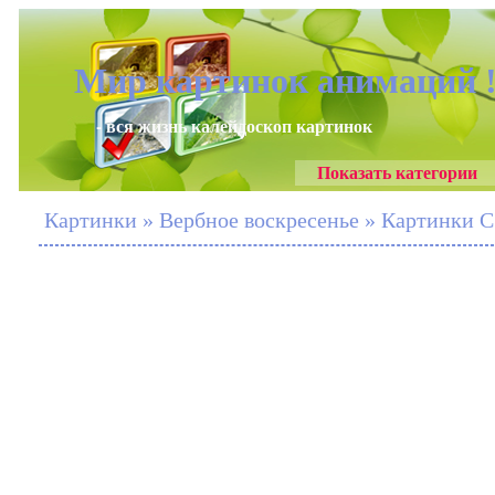
Мир картинок анимаций 
- вся жизнь калейдоскоп картинок
Показать категории
Картинки » Вербное воскресенье » Картинки С