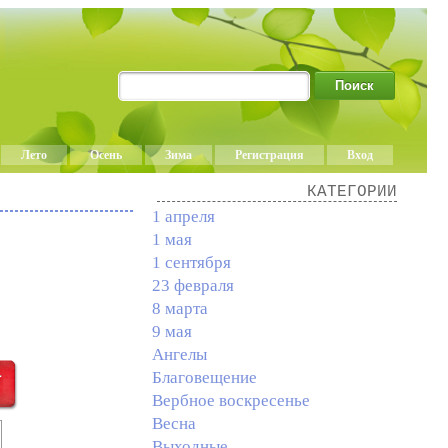
Лето
Осень
Зима
Регистрация
Вход
КАТЕГОРИИ
1 апреля
1 мая
1 сентября
23 февраля
8 марта
9 мая
Ангелы
Благовещение
Вербное воскресенье
Весна
Выходные