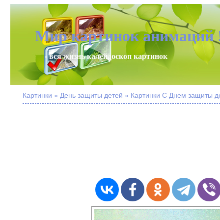
Мир картинок анимаций 
- вся жизнь калейдоскоп картинок
Картинки » День защиты детей » Картинки С Днем защиты де