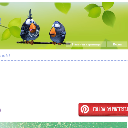
!
Главная страница
Весна
тей !