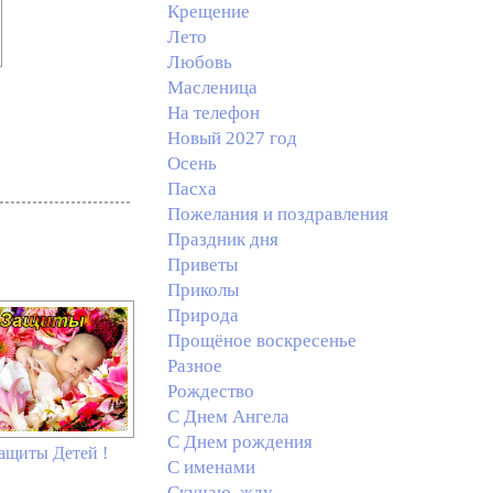
Крещение
Лето
Любовь
Масленица
На телефон
Новый 2027 год
Осень
Пасха
Пожелания и поздравления
Праздник дня
Приветы
Приколы
Природа
Прощёное воскресенье
Разное
Рождество
С Днем Ангела
С Днем рождения
ащиты Детей !
С именами
Скучаю, жду