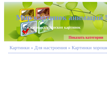
Мир картинок анимаций 
- вся жизнь калейдоскоп картинок
Показать категории
Картинки » Для настроения » Картинки хороше