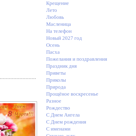
Крещение
Лето
Любовь
Масленица
На телефон
Новый 2027 год
Осень
Пасха
Пожелания и поздравления
Праздник дня
Приветы
Приколы
Природа
Прощёное воскресенье
Разное
Рождество
С Днем Ангела
С Днем рождения
С именами
Скучаю, жду