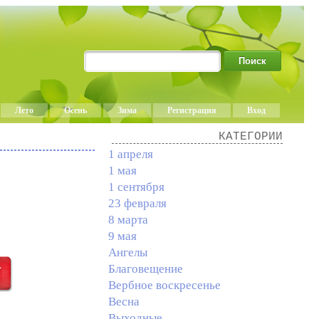
Лето
Осень
Зима
Регистрация
Вход
КАТЕГОРИИ
1 апреля
1 мая
1 сентября
23 февраля
8 марта
9 мая
Ангелы
Благовещение
Вербное воскресенье
Весна
Выходные