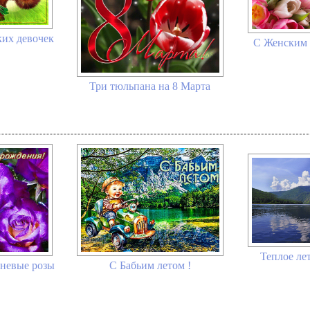
ких девочек
С Женским 
Три тюльпана на 8 Марта
Теплое лет
еневые розы
С Бабьим летом !