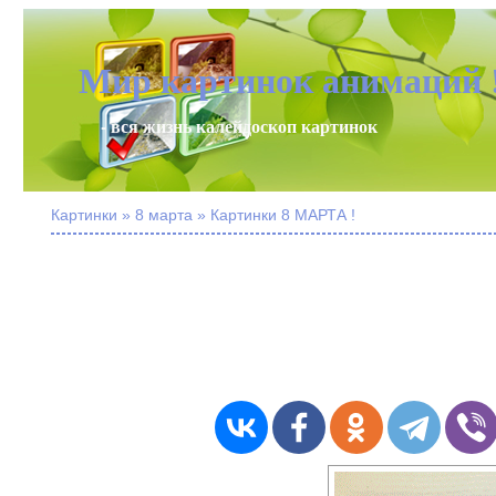
Мир картинок анимаций 
- вся жизнь калейдоскоп картинок
Картинки » 8 марта » Картинки 8 МАРТА !