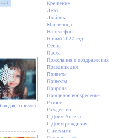
Крещение
Лето
Любовь
Масленица
На телефон
Новый 2027 год
Осень
Пасха
Пожелания и поздравления
Праздник дня
Приветы
Приколы
Природа
Прощёное воскресенье
Разное
аблюдаю за зимой
Рождество
С Днем Ангела
С Днем рождения
С именами
Скучаю, жду