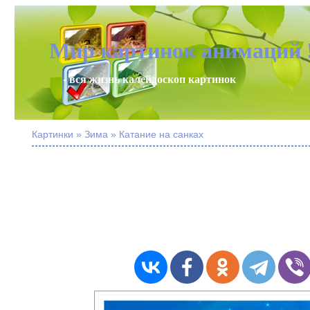
Мир картинок анимаций 
- вся жизнь калейдоскоп картинок
Картинки » Зима » Катание на санках