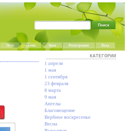
Лето
Осень
Зима
Регистрация
Вход
КАТЕГОРИИ
1 апреля
1 мая
1 сентября
23 февраля
8 марта
9 мая
Ангелы
Благовещение
Вербное воскресенье
Весна
Выходные