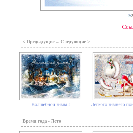
Ссыл
< Предыдущие ... Следующие >
Волшебной зимы !
Лёгкого зимнего пон
Время года - Лето