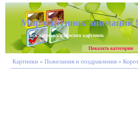
Мир картинок анимаций 
- вся жизнь калейдоскоп картинок
Показать категории
Картинки » Пожелания и поздравления » Корот