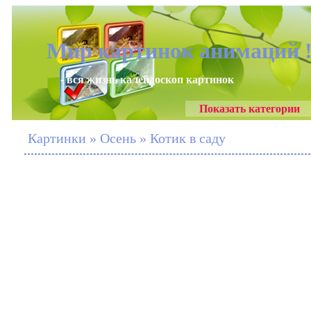
Мир картинок анимаций 
- вся жизнь калейдоскоп картинок
Показать категории
Картинки » Осень » Котик в саду