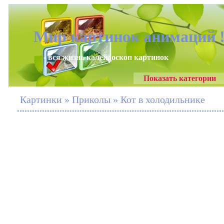
Мир картинок анимаций 
- вся жизнь калейдоскоп картинок
Показать категории
Картинки » Приколы » Кот в холодильнике