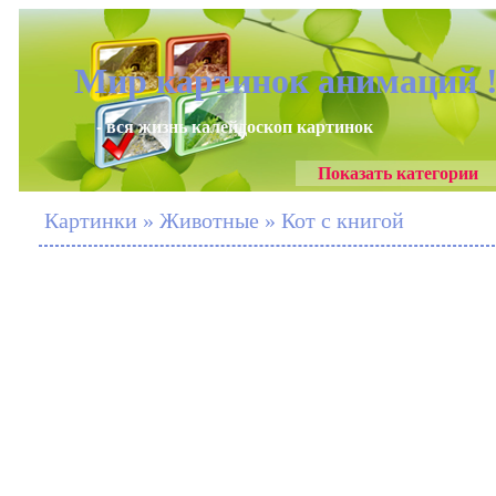
Мир картинок анимаций 
- вся жизнь калейдоскоп картинок
Показать категории
Картинки » Животные » Кот с книгой