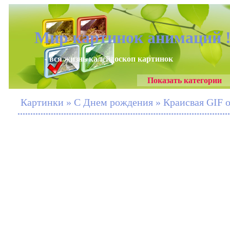
Мир картинок анимаций 
- вся жизнь калейдоскоп картинок
Показать категории
Картинки » С Днем рождения » Краисвая GIF 