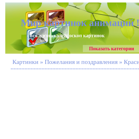
Мир картинок анимаций 
- вся жизнь калейдоскоп картинок
Показать категории
Картинки » Пожелания и поздравления » Крас