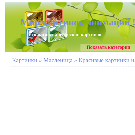
Мир картинок анимаций 
- вся жизнь калейдоскоп картинок
Показать категории
Картинки » Масленица » Красивые картинки 