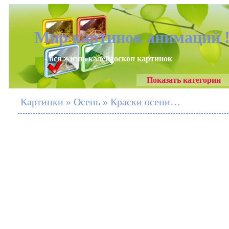
Мир картинок анимаций 
- вся жизнь калейдоскоп картинок
Показать категории
Картинки » Осень » Краски осени…