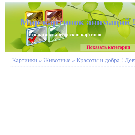
Мир картинок анимаций 
- вся жизнь калейдоскоп картинок
Показать категории
Картинки » Животные » Красоты и добра ! Де