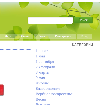
Лето
Осень
Зима
Регистрация
Вход
КАТЕГОРИИ
1 апреля
1 мая
1 сентября
23 февраля
8 марта
9 мая
Ангелы
Благовещение
Вербное воскресенье
Весна
Выходные