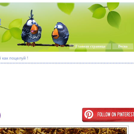
!
Главная страница
Весна
 как поцелуй !