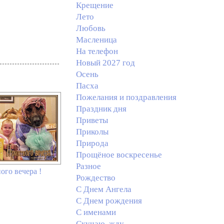
Крещение
Лето
Любовь
Масленица
На телефон
Новый 2027 год
Осень
Пасха
Пожелания и поздравления
Праздник дня
Приветы
Приколы
Природа
Прощёное воскресенье
Разное
ого вечера !
Рождество
С Днем Ангела
С Днем рождения
С именами
Скучаю, жду