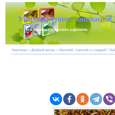
Мир картинок анимаций 
- вся жизнь калейдоскоп картинок
Картинки » Добрый вечер » Крепкий, горячий и сладкий ! Чай