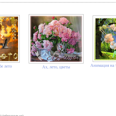
Анимация на т
бе лето
Ах, лето, цветы