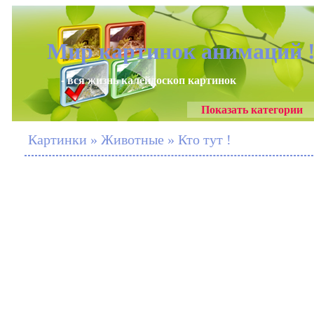
Мир картинок анимаций 
- вся жизнь калейдоскоп картинок
Показать категории
Картинки » Животные » Кто тут !