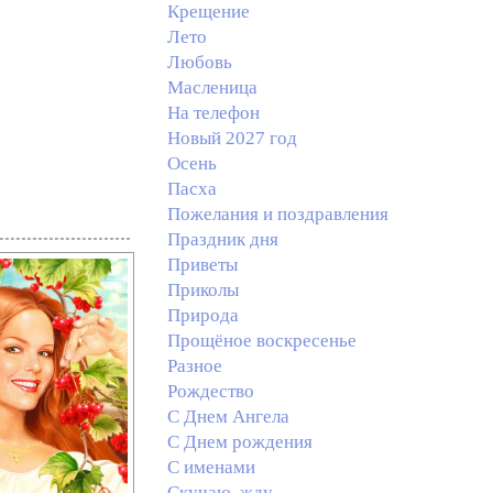
Крещение
Лето
Любовь
Масленица
На телефон
Новый 2027 год
Осень
Пасха
Пожелания и поздравления
Праздник дня
Приветы
Приколы
Природа
Прощёное воскресенье
Разное
Рождество
С Днем Ангела
С Днем рождения
С именами
Скучаю, жду