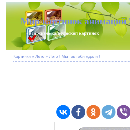
Мир картинок анимаций 
- вся жизнь калейдоскоп картинок
Картинки » Лето » Лето ! Мы так тебя ждали !