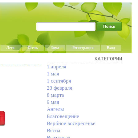
Лето
Осень
Зима
Регистрация
Вход
КАТЕГОРИИ
1 апреля
1 мая
1 сентября
23 февраля
8 марта
9 мая
Ангелы
Благовещение
Вербное воскресенье
Весна
Выходные