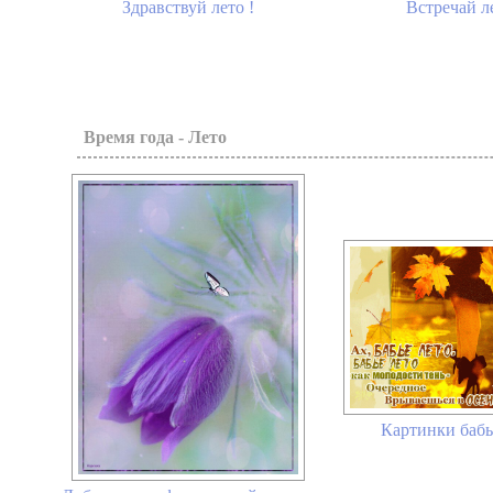
Встречай л
Здравствуй лето !
Время года - Лето
Картинки бабь