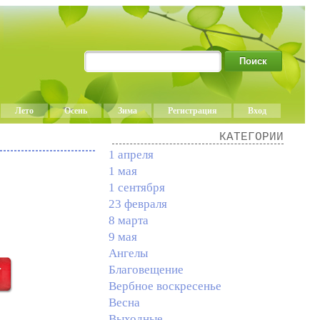
Лето
Осень
Зима
Регистрация
Вход
КАТЕГОРИИ
1 апреля
1 мая
1 сентября
23 февраля
8 марта
9 мая
Ангелы
Благовещение
Вербное воскресенье
Весна
Выходные