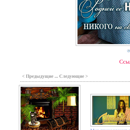
Ссыл
< Предыдущие ... Следующие >