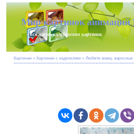
Мир картинок анимаций 
- вся жизнь калейдоскоп картинок
Картинки » Картинки с надписями » Любите маму, взрослые 