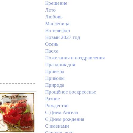
Крещение
Лето
Любовь
Масленица
На телефон
Новый 2027 год
Осень
Пасха
Пожелания и поздравления
Праздник дня
Приветы
Приколы
Природа
Прощёное воскресенье
Разное
Рождество
С Днем Ангела
С Днем рождения
С именами
Скучаю, жду