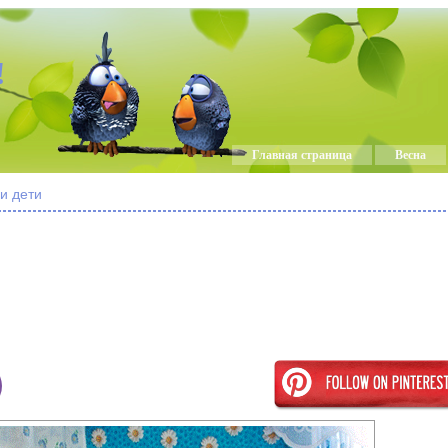
!
Главная страница
Весна
и дети