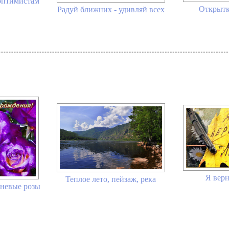
оптимистам
Открытк
Радуй ближних - удивляй всех
Я верн
Теплое лето, пейзаж, река
еневые розы