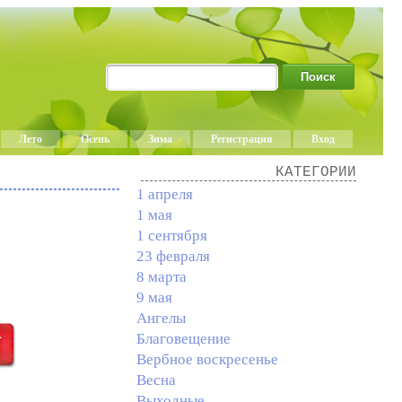
Лето
Осень
Зима
Регистрация
Вход
КАТЕГОРИИ
1 апреля
1 мая
1 сентября
23 февраля
8 марта
9 мая
Ангелы
Благовещение
Вербное воскресенье
Весна
Выходные