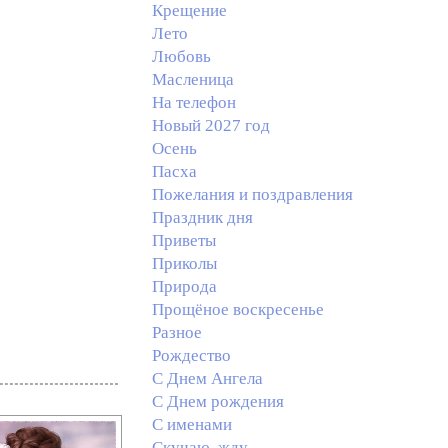
Крещение
Лето
Любовь
Масленица
На телефон
Новый 2027 год
Осень
Пасха
Пожелания и поздравления
Праздник дня
Приветы
Приколы
Природа
Прощёное воскресенье
Разное
Рождество
С Днем Ангела
С Днем рождения
С именами
Скучаю, жду