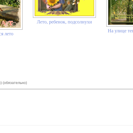
Лето, ребенок, подсолнухи
На улице теп
я лето
я) (обязательно)