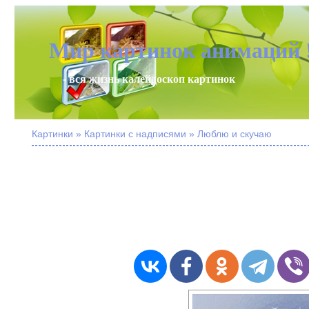
Мир картинок анимаций 
- вся жизнь калейдоскоп картинок
Картинки » Картинки с надписями » Люблю и скучаю