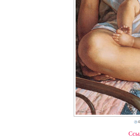
4
Ссыл