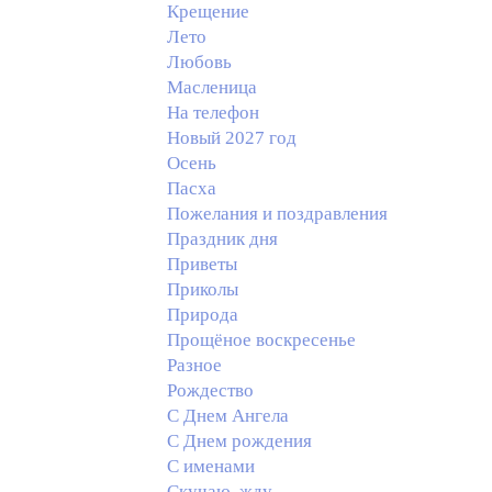
Крещение
Лето
Любовь
Масленица
На телефон
Новый 2027 год
Осень
Пасха
Пожелания и поздравления
Праздник дня
Приветы
Приколы
Природа
Прощёное воскресенье
Разное
Рождество
С Днем Ангела
С Днем рождения
С именами
Скучаю, жду