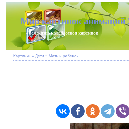
Мир картинок анимаций 
- вся жизнь калейдоскоп картинок
Картинки » Дети » Мать и ребенок