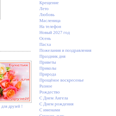
Крещение
Лето
Любовь
Масленица
На телефон
Новый 2027 год
Осень
Пасха
Пожелания и поздравления
Праздник дня
Приветы
Приколы
Природа
Прощёное воскресенье
Разное
Рождество
С Днем Ангела
С Днем рождения
 для друзей !
С именами
Скучаю, жду