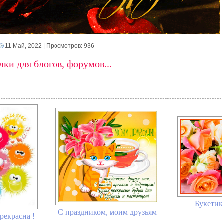
11 Май, 2022
| Просмотров: 936
ки для блогов, форумов...
Букетик
С праздником, моим друзьям
рекрасна !