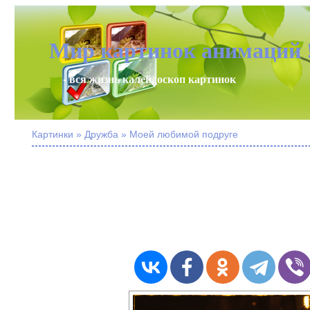
Мир картинок анимаций 
- вся жизнь калейдоскоп картинок
Картинки » Дружба » Моей любимой подруге