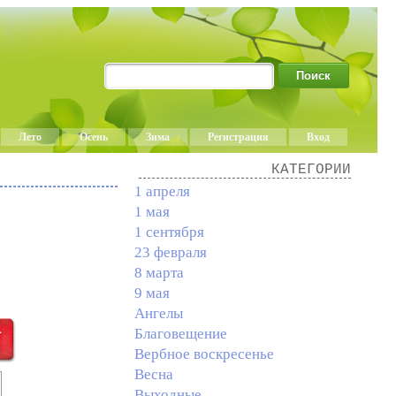
Лето
Осень
Зима
Регистрация
Вход
КАТЕГОРИИ
1 апреля
1 мая
1 сентября
23 февраля
8 марта
9 мая
Ангелы
Благовещение
Вербное воскресенье
Весна
Выходные