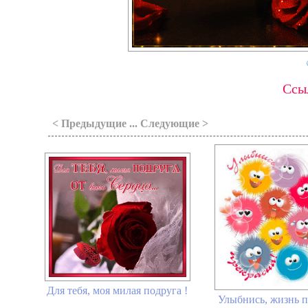
Ссыл
< Предыдущие ... Следующие >
Для тебя, моя милая подруга !
Улыбнись, жизнь п