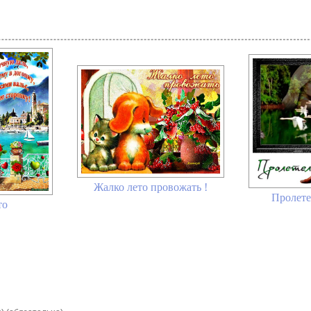
Жалко лето провожать !
Пролете
то