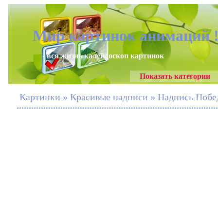
Мир картинок анимаций 
- вся жизнь калейдоскоп картинок
Показать категории
Картинки » Красивые надписи » Надпись Побед