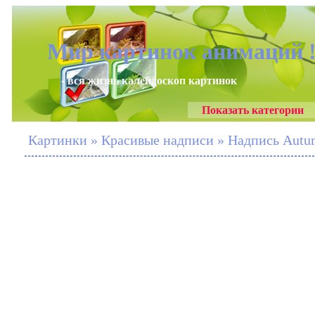
Мир картинок анимаций 
- вся жизнь калейдоскоп картинок
Показать категории
Картинки » Красивые надписи » Надпись Aut