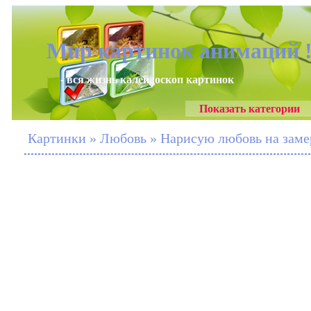
Мир картинок анимаций 
- вся жизнь калейдоскоп картинок
Показать категории
Картинки » Любовь » Нарисую любовь на заме