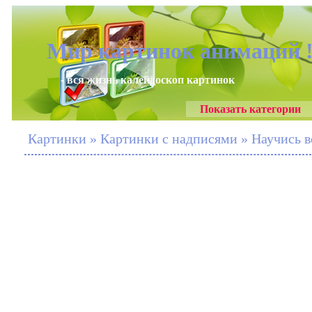
Мир картинок анимаций 
- вся жизнь калейдоскоп картинок
Показать категории
Картинки » Картинки с надписями » Научись 