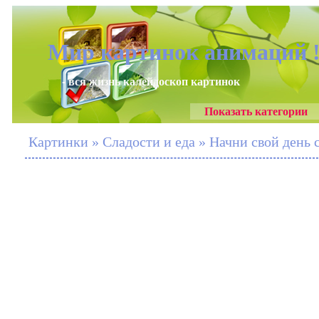
Мир картинок анимаций 
- вся жизнь калейдоскоп картинок
Показать категории
Картинки » Сладости и еда » Начни свой день с