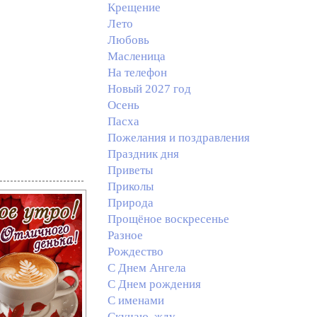
Крещение
Лето
Любовь
Масленица
На телефон
Новый 2027 год
Осень
Пасха
Пожелания и поздравления
Праздник дня
Приветы
Приколы
Природа
Прощёное воскресенье
Разное
Рождество
С Днем Ангела
С Днем рождения
С именами
Скучаю, жду