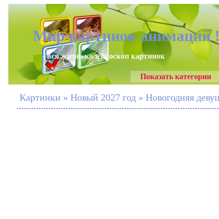
Мир картинок анимаций 
- вся жизнь калейдоскоп картинок
Показать категории
Картинки » Новый 2027 год » Новогодняя девуш