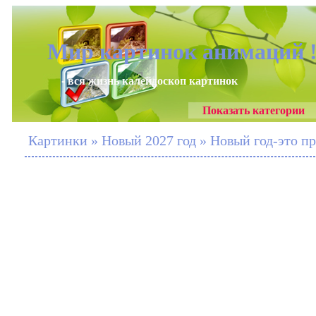
Мир картинок анимаций 
- вся жизнь калейдоскоп картинок
Показать категории
Картинки » Новый 2027 год » Новый год-это пр