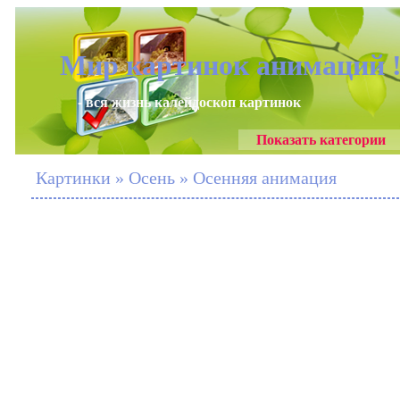
Мир картинок анимаций 
- вся жизнь калейдоскоп картинок
Показать категории
Картинки » Осень » Осенняя анимация