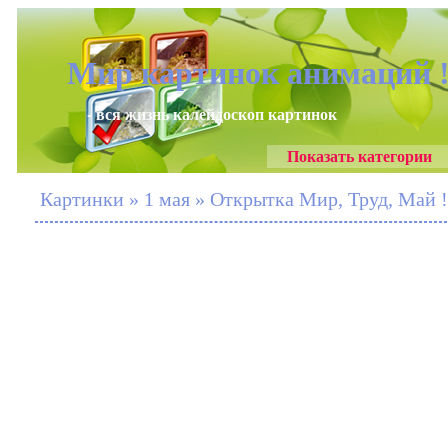
Мир картинок анимаций 
- вся жизнь калейдоскоп картинок
Показать категории
Картинки » 1 мая » Открытка Мир, Труд, Май !