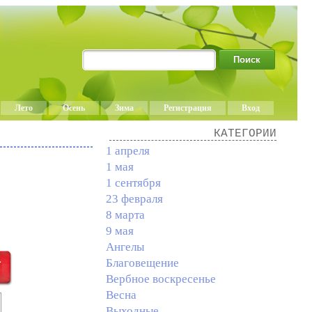
Лето
Осень
Зима
Регистрация
Вход
КАТЕГОРИИ
1 апреля
1 мая
1 сентября
23 февраля
8 марта
9 мая
Ангелы
Благовещение
Вербное воскресенье
Весна
Выходные