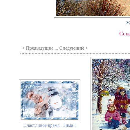
Ссыл
< Предыдущие ... Следующие >
Счастливое время - Зима !