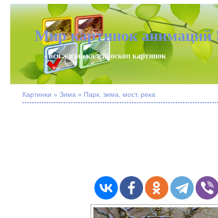
Мир картинок анимаций 
- вся жизнь калейдоскоп картинок
Картинки » Зима » Парк, зима, мост, река