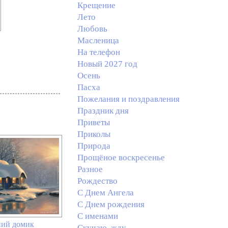
Крещение
Лето
Любовь
Масленица
На телефон
Новый 2027 год
Осень
Пасха
Пожелания и поздравления
Праздник дня
Приветы
Приколы
Природа
Прощёное воскресенье
Разное
Рождество
С Днем Ангела
С Днем рождения
С именами
ий домик
Скучаю, жду