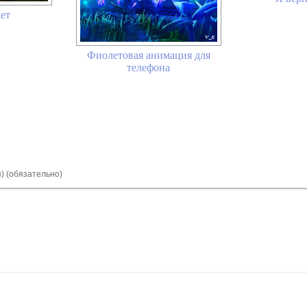
ет
Фиолетовая анимация для
телефона
я) (обязательно)