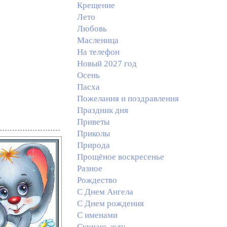
Крещение
Лето
Любовь
Масленица
На телефон
Новый 2027 год
Осень
Пасха
Пожелания и поздравления
Праздник дня
Приветы
Приколы
Природа
Прощёное воскресенье
Разное
Рождество
С Днем Ангела
С Днем рождения
С именами
Скучаю, жду