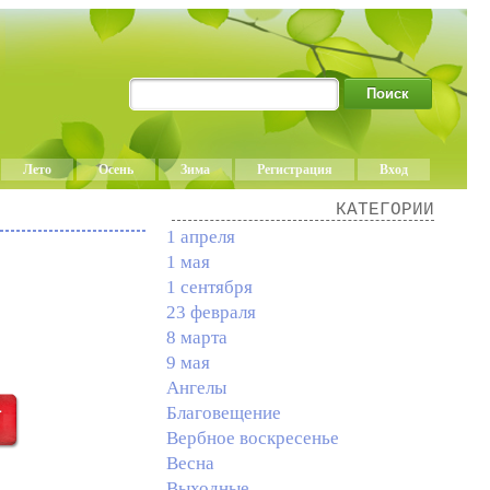
Лето
Осень
Зима
Регистрация
Вход
КАТЕГОРИИ
1 апреля
1 мая
1 сентября
23 февраля
8 марта
9 мая
Ангелы
Благовещение
Вербное воскресенье
Весна
Выходные