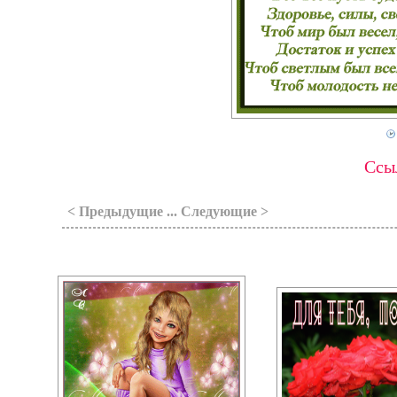
Ссыл
< Предыдущие ... Следующие >