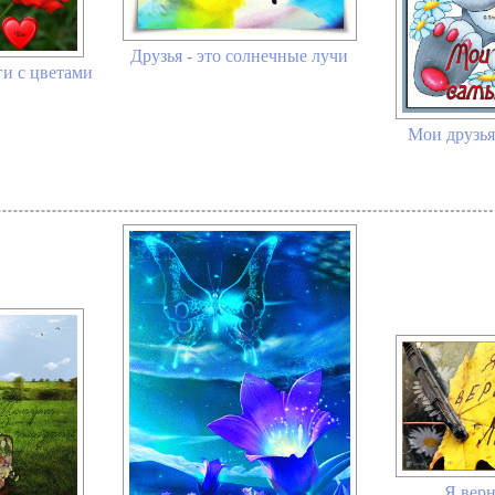
Друзья - это солнечные лучи
ги с цветами
Мои друзья
Я верн