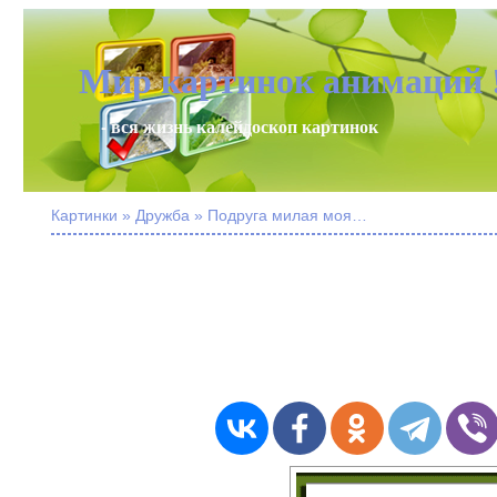
Мир картинок анимаций 
- вся жизнь калейдоскоп картинок
Картинки » Дружба » Подруга милая моя…