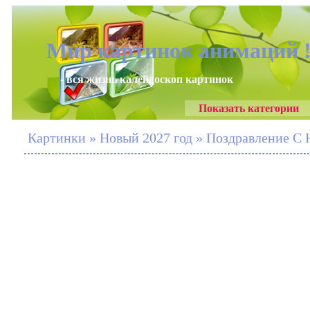
Мир картинок анимаций 
- вся жизнь калейдоскоп картинок
Показать категории
Картинки » Новый 2027 год » Поздравление С