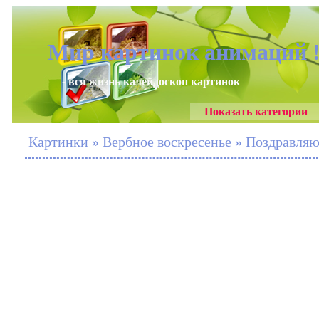
Мир картинок анимаций 
- вся жизнь калейдоскоп картинок
Показать категории
Картинки » Вербное воскресенье » Поздравля