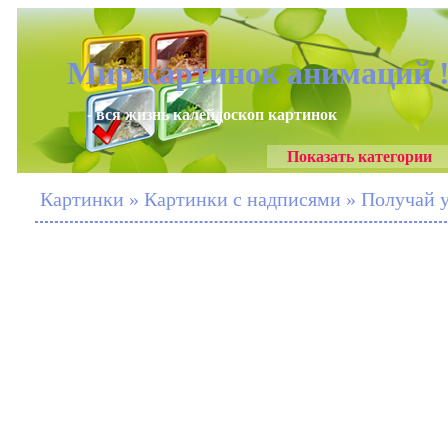
Мир картинок анимаций 
- вся жизнь калейдоскоп картинок
Показать категории
Картинки » Картинки с надписями » Получай 