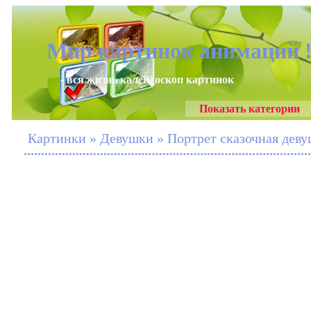
Мир картинок анимаций 
- вся жизнь калейдоскоп картинок
Показать категории
Картинки » Девушки » Портрет сказочная дев