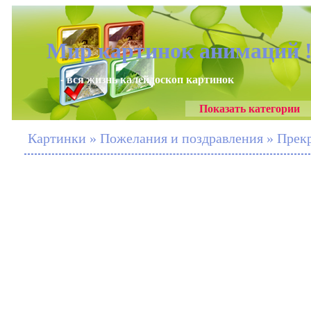
Мир картинок анимаций 
- вся жизнь калейдоскоп картинок
Показать категории
Картинки » Пожелания и поздравления » Прекр