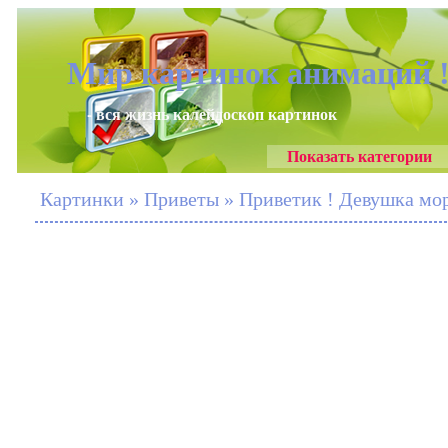
Мир картинок анимаций 
- вся жизнь калейдоскоп картинок
Показать категории
Картинки » Приветы » Приветик ! Девушка мор