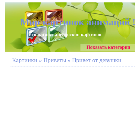
Мир картинок анимаций 
- вся жизнь калейдоскоп картинок
Показать категории
Картинки » Приветы » Привет от девушки